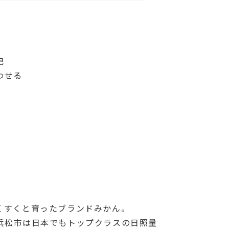
記
わせる
くすくと育ったブランドみかん。
浜松市は日本でもトップクラスの日照量