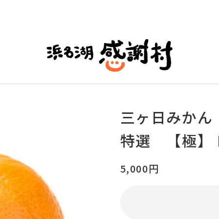
三ヶ日みかん
特選 【極】 
5,000円